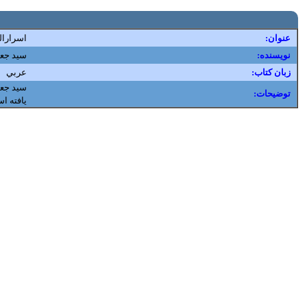
:عنوان
اسرارال
:نویسنده
سيد جع
:زبان کتاب
عربي
:توضیحات
يافته ا