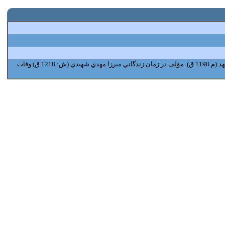
سيد جعفر سبزواري مشهدي خواهرزاده سيد محمدبن ميرشاه قاسم سبزواري امام جمعه مشهد (م 1198 ق). مؤلف در زمان زندگاني ميرزا مهدي شهيدي (ش: 1218 ق) وفات