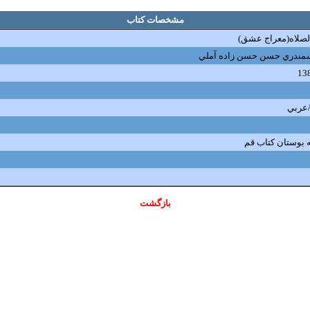
مشخصات کتاب
لصلاه(معراج عشق)
مندري حسن حسن زاده آملي
13
عربي
بوستان‌ كتاب ‌قم
بازگشت