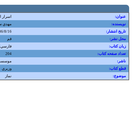
:عنوان
اسرار ا
:نویسنده
مهدي س
:تاریخ انتشار
86/8/16
:محل نشر
قم
:زبان کتاب
فارسي/
:تعداد صفحه کتاب
204
:ناشر
موسسه ‌
:قطع کتاب
وزيري
:موضوع
نماز